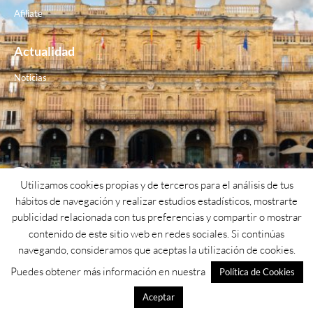
Afiliate
Actualidad
Noticias
Contacto
Utilizamos cookies propias y de terceros para el análisis de tus
hábitos de navegación y realizar estudios estadísticos, mostrarte
Teléfono: 923 26 62 25
publicidad relacionada con tus preferencias y compartir o mostrar
contenido de este sitio web en redes sociales. Si continúas
Email: psoe@psoesalamanca.org
navegando, consideramos que aceptas la utilización de cookies.
Dirección: Calle cuesta de San blas nº1
Puedes obtener más información en nuestra
Política de Cookies
Aceptar