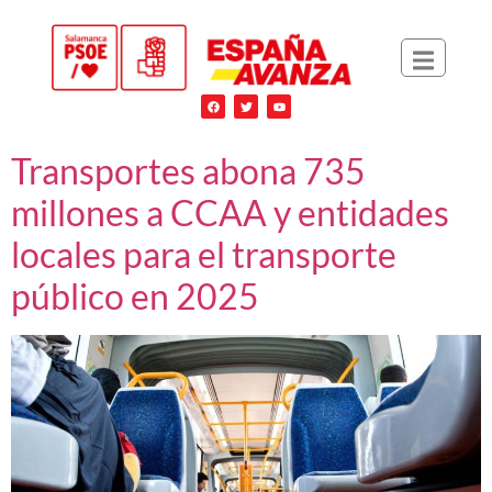
Transportes abona 735
millones a CCAA y entidades
locales para el transporte
público en 2025