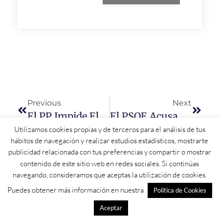
Previous
Next
El PP Impide El Desarrollo De Salamanca Con Su Política Del ‘NO’ En La Diputación
El PSOE Acusa A PP Y VOX «de Haber Pasado De Intentar Acabar Con Los Chiringuitos A Vivir De Ellos»
Utilizamos cookies propias y de terceros para el análisis de tus
hábitos de navegación y realizar estudios estadísticos, mostrarte
publicidad relacionada con tus preferencias y compartir o mostrar
contenido de este sitio web en redes sociales. Si continúas
navegando, consideramos que aceptas la utilización de cookies.
Puedes obtener más información en nuestra
Política de Cookies
Aceptar