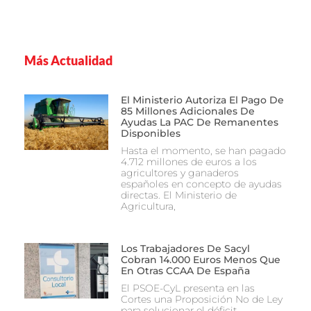
Más Actualidad
El Ministerio Autoriza El Pago De
85 Millones Adicionales De
Ayudas La PAC De Remanentes
Disponibles
Hasta el momento, se han pagado
4.712 millones de euros a los
agricultores y ganaderos
españoles en concepto de ayudas
directas. El Ministerio de
Agricultura,
Los Trabajadores De Sacyl
Cobran 14.000 Euros Menos Que
En Otras CCAA De España
El PSOE-CyL presenta en las
Cortes una Proposición No de Ley
para solucionar el déficit