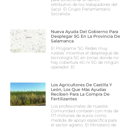
retributivo de los trabajadores del
Sacyl. El Grupo Parlamentario
Socialista
Nueva Ayuda Del Gobierno Para
Desplegar 5G En La Provincia De
Salamanca
El Programa ‘5G Redes muy
rurales’ incentiva el despliegue de
tecnología 5G en zonas donde no
hay cobertura 4G ni 5G de ningún
operador. El
Los Agricultores De Castilla Y
León, Los Que Más Ayudas
Reciben Para La Compra De
Fertilizantes
Los profesionales de nuestra
Comunidad contarán con más de
117 millones de euros como
medida de apoyo específica para
el sector agrario. El Ministerio de