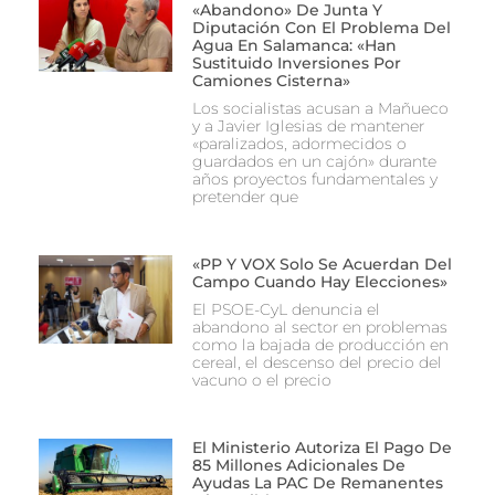
«abandono» De Junta Y
Diputación Con El Problema Del
Agua En Salamanca: «Han
Sustituido Inversiones Por
Camiones Cisterna»
Los socialistas acusan a Mañueco
y a Javier Iglesias de mantener
«paralizados, adormecidos o
guardados en un cajón» durante
años proyectos fundamentales y
pretender que
«PP Y VOX Solo Se Acuerdan Del
Campo Cuando Hay Elecciones»
El PSOE-CyL denuncia el
abandono al sector en problemas
como la bajada de producción en
cereal, el descenso del precio del
vacuno o el precio
El Ministerio Autoriza El Pago De
85 Millones Adicionales De
Ayudas La PAC De Remanentes