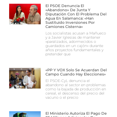
El PSOE Denuncia El
«abandono» De Junta Y
Diputación Con El Problema Del
Agua En Salamanca: «Han
Sustituido Inversiones Por
Camiones Cisterna»
Los socialistas acusan a Mañueco
y a Javier Iglesias de mantener
«paralizados, adormecidos o
guardados en un cajón» durante
años proyectos fundamentales y
pretender que
«PP Y VOX Solo Se Acuerdan Del
Campo Cuando Hay Elecciones»
El PSOE-CyL denuncia el
abandono al sector en problemas
como la bajada de producción en
cereal, el descenso del precio del
vacuno o el precio
El Ministerio Autoriza El Pago De