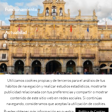
Funcionamiento
Afiliate
Actualidad
Noticias
Contacto
Utilizamos cookies propias y de terceros para el análisis de tus
hábitos de navegación y realizar estudios estadísticos, mostrarte
Teléfono: 923 26 62 25
publicidad relacionada con tus preferencias y compartir o mostrar
contenido de este sitio web en redes sociales. Si continúas
Email: psoe@psoesalamanca.org
navegando, consideramos que aceptas la utilización de cookies.
Dirección: Calle cuesta de San blas nº1
Puedes obtener más información en nuestra
Política de Cookies