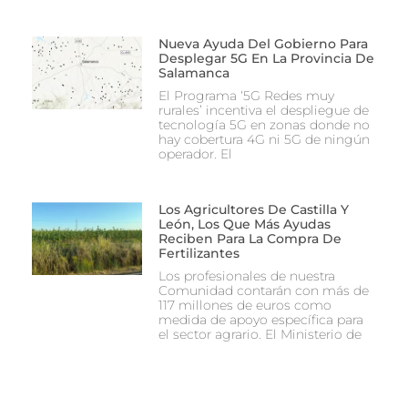
Nueva Ayuda Del Gobierno Para
Desplegar 5G En La Provincia De
Salamanca
El Programa ‘5G Redes muy
rurales’ incentiva el despliegue de
tecnología 5G en zonas donde no
hay cobertura 4G ni 5G de ningún
operador. El
Los Agricultores De Castilla Y
León, Los Que Más Ayudas
Reciben Para La Compra De
Fertilizantes
Los profesionales de nuestra
Comunidad contarán con más de
117 millones de euros como
medida de apoyo específica para
el sector agrario. El Ministerio de