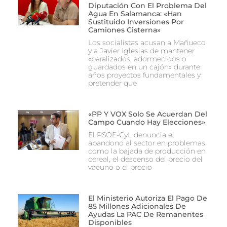
Diputación Con El Problema Del
Agua En Salamanca: «Han
Sustituido Inversiones Por
Camiones Cisterna»
Los socialistas acusan a Mañueco
y a Javier Iglesias de mantener
«paralizados, adormecidos o
guardados en un cajón» durante
años proyectos fundamentales y
pretender que
«PP Y VOX Solo Se Acuerdan Del
Campo Cuando Hay Elecciones»
El PSOE-CyL denuncia el
abandono al sector en problemas
como la bajada de producción en
cereal, el descenso del precio del
vacuno o el precio
El Ministerio Autoriza El Pago De
85 Millones Adicionales De
Ayudas La PAC De Remanentes
Disponibles