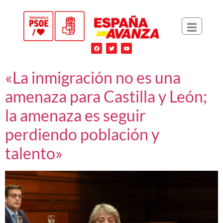
«La inmigración no es una
amenaza para Castilla y León;
la amenaza es seguir
perdiendo población y
talento»