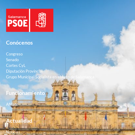
Conócenos
Congreso
Senado
Cortes CyL
Diputación Provincial
Grupo Municipal Socialista en el Ayto de Salamanca
Funcionamiento
Afiliate
Actualidad
Noticias