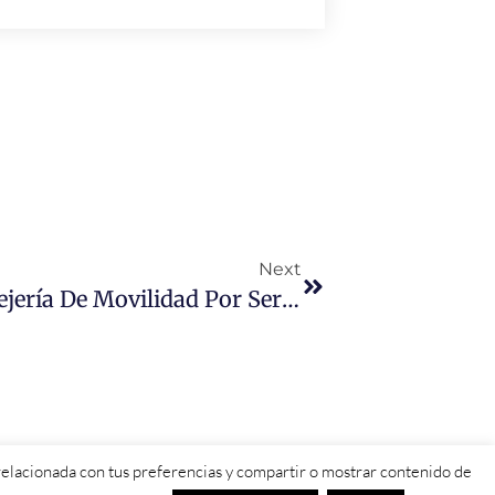
Next
«A Mañueco Le Sobra La Consejería De Movilidad Por Ser Una Mera Gestora De Fondos Europeos»
d relacionada con tus preferencias y compartir o mostrar contenido de