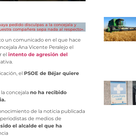
haya pedido disculpas a la concejala y
nuestra compañera sepa nada al respecto».
co un comunicado en el que hace
ncejala Ana Vicente Peralejo el
r el
intento de agresión del
ativa.
cación, el
PSOE de Béjar quiere
 la concejala
no ha recibido
ia.
conocimiento de la noticia publicada
 periodistas de medios de
sido el alcalde el que ha
ncia