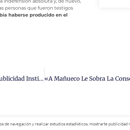
indefensión absoluta y, de nuevo,
ias personas que fueron testigos
bía haberse producido en el
Mañueco Se Gastó Más De 19 Millones En Publicidad Institucional En 2023
itos de navegación y realizar estudios estadísticos, mostrarte publicida