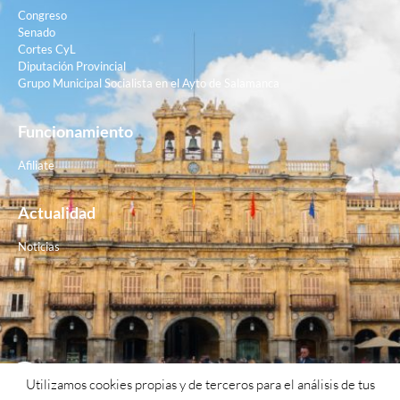
Congreso
Senado
Cortes CyL
Diputación Provincial
Grupo Municipal Socialista en el Ayto de Salamanca
Funcionamiento
Afiliate
Actualidad
Noticias
Contacto
Utilizamos cookies propias y de terceros para el análisis de tus