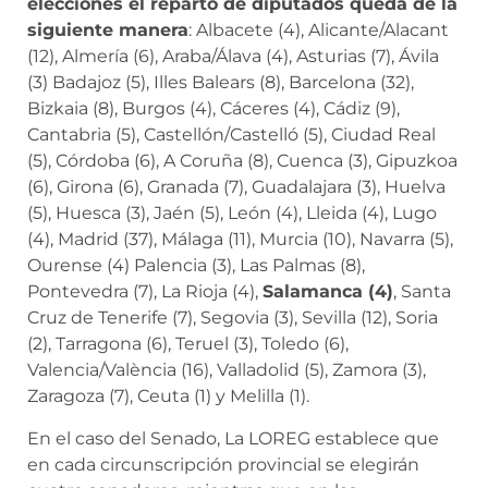
elecciones el reparto de diputados queda de la
siguiente manera
: Albacete (4), Alicante/Alacant
(12), Almería (6), Araba/Álava (4), Asturias (7), Ávila
(3) Badajoz (5), Illes Balears (8), Barcelona (32),
Bizkaia (8), Burgos (4), Cáceres (4), Cádiz (9),
Cantabria (5), Castellón/Castelló (5), Ciudad Real
(5), Córdoba (6), A Coruña (8), Cuenca (3), Gipuzkoa
(6), Girona (6), Granada (7), Guadalajara (3), Huelva
(5), Huesca (3), Jaén (5), León (4), Lleida (4), Lugo
(4), Madrid (37), Málaga (11), Murcia (10), Navarra (5),
Ourense (4) Palencia (3), Las Palmas (8),
Pontevedra (7), La Rioja (4),
Salamanca (4)
, Santa
Cruz de Tenerife (7), Segovia (3), Sevilla (12), Soria
(2), Tarragona (6), Teruel (3), Toledo (6),
Valencia/València (16), Valladolid (5), Zamora (3),
Zaragoza (7), Ceuta (1) y Melilla (1).
En el caso del Senado, La LOREG establece que
en cada circunscripción provincial se elegirán