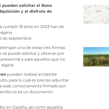
5 pueden solicitar el Bono
quisición y el disfrute de
 a cumplir 18 años en 2023 han de
 página
0 de septiembre.
obtengan una de estas tres formas
 se puede solicitar y obtener por
presencial y para aquellos que no
digital.
ven
pueden realizar el trámite
to, para lo cual es preciso adjuntar
na web, correctamente firmado por
e familia no es un documento
dos en España, así como aquellos