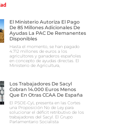
dad
El Ministerio Autoriza El Pago
De 85 Millones Adicionales De
Ayudas La PAC De Remanentes
Disponibles
Hasta el momento, se han pagado
4.712 millones de euros a los
agricultores y ganaderos españoles
en concepto de ayudas directas. El
Ministerio de Agricultura,
Los Trabajadores De Sacyl
Cobran 14.000 Euros Menos
Que En Otras CCAA De España
El PSOE-CyL presenta en las Cortes
una Proposición No de Ley para
solucionar el déficit retributivo de los
trabajadores del Sacyl. El Grupo
Parlamentario Socialista