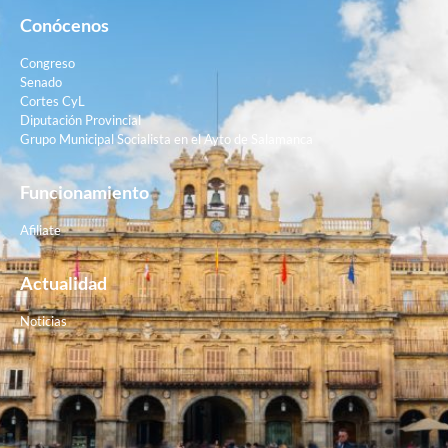
Conócenos
Congreso
Senado
Cortes CyL
Diputación Provincial
Grupo Municipal Socialista en el Ayto de Salamanca
Funcionamiento
Afiliate
Actualidad
Noticias