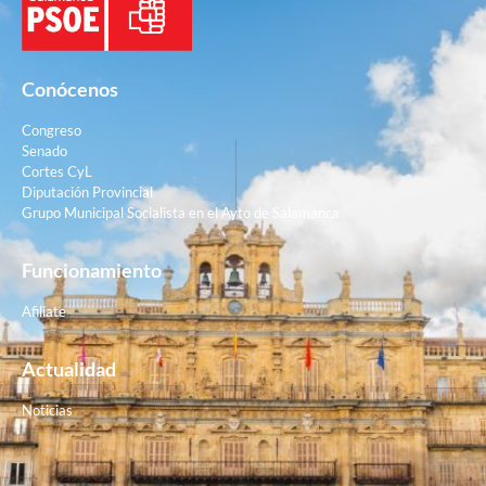
Conócenos
Congreso
Senado
Cortes CyL
Diputación Provincial
Grupo Municipal Socialista en el Ayto de Salamanca
Funcionamiento
Afiliate
Actualidad
Noticias