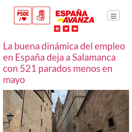
La buena dinámica del empleo
en España deja a Salamanca
con 521 parados menos en
mayo