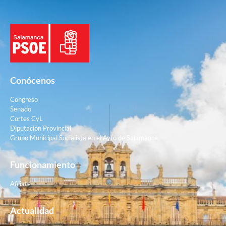
Conócenos
Congreso
Senado
Cortes CyL
Diputación Provincial
Grupo Municipal Socialista en el Ayto de Salamanca
Funcionamiento
Afiliate
Actualidad