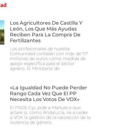
dad
Los Agricultores De Castilla Y
León, Los Que Más Ayudas
Reciben Para La Compra De
Fertilizantes
Los profesionales de nuestra
Comunidad contarán con más de 117
millones de euros como medida de
apoyo específica para el sector
agrario. El Ministerio de
«La Igualdad No Puede Perder
Rango Cada Vez Que El PP
Necesita Los Votos De VOX»
El PSOE-CyL pide a Mañueco que
aclare si, como Andalucía, va a ceder
a VOX la gestión de la valoración de la
violencia de género.