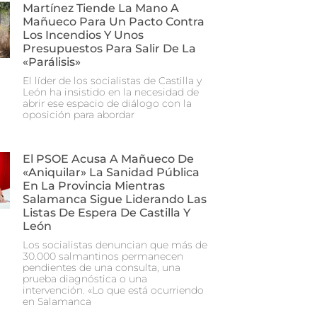
Martínez Tiende La Mano A
Mañueco Para Un Pacto Contra
Los Incendios Y Unos
Presupuestos Para Salir De La
«parálisis»
El líder de los socialistas de Castilla y
León ha insistido en la necesidad de
abrir ese espacio de diálogo con la
oposición para abordar
El PSOE Acusa A Mañueco De
«aniquilar» La Sanidad Pública
En La Provincia Mientras
Salamanca Sigue Liderando Las
Listas De Espera De Castilla Y
León
Los socialistas denuncian que más de
30.000 salmantinos permanecen
pendientes de una consulta, una
prueba diagnóstica o una
intervención. «Lo que está ocurriendo
en Salamanca