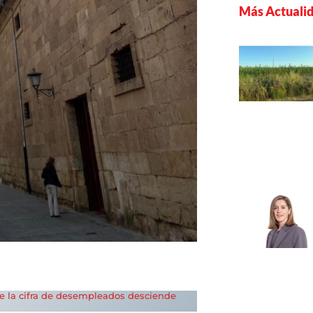
Más Actuali
ue la cifra de desempleados desciende