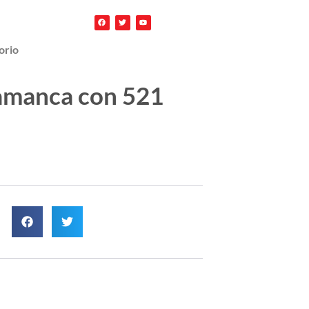
orio
lamanca con 521