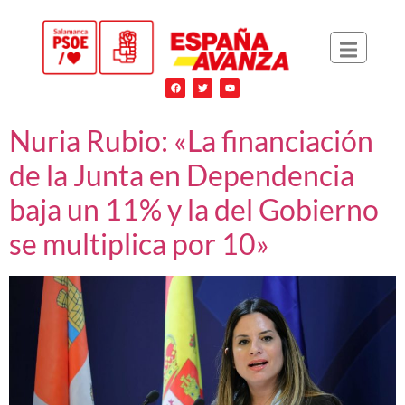
Nuria Rubio: «La financiación
de la Junta en Dependencia
baja un 11% y la del Gobierno
se multiplica por 10»