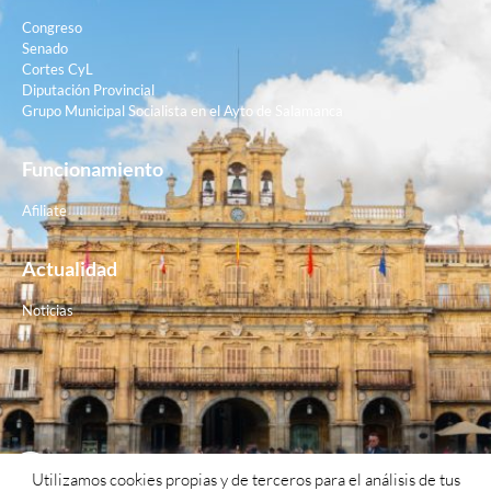
Congreso
Senado
Cortes CyL
Diputación Provincial
Grupo Municipal Socialista en el Ayto de Salamanca
Funcionamiento
Afiliate
Actualidad
Noticias
Contacto
Utilizamos cookies propias y de terceros para el análisis de tus