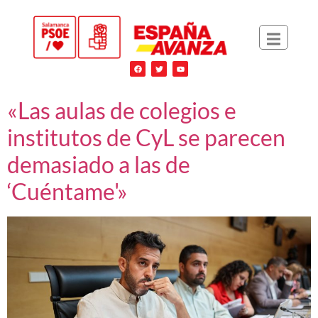
«Las aulas de colegios e
institutos de CyL se parecen
demasiado a las de
‘Cuéntame'»