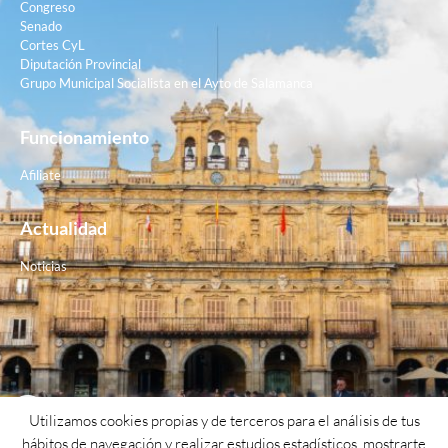
Congreso
Senado
Cortes CyL
Diputación Provincial
Grupo Municipal Socialista en el Ayto de Salamanca
Funcionamiento
Afiliate
Actualidad
Noticias
Contacto
Utilizamos cookies propias y de terceros para el análisis de tus
hábitos de navegación y realizar estudios estadísticos, mostrarte