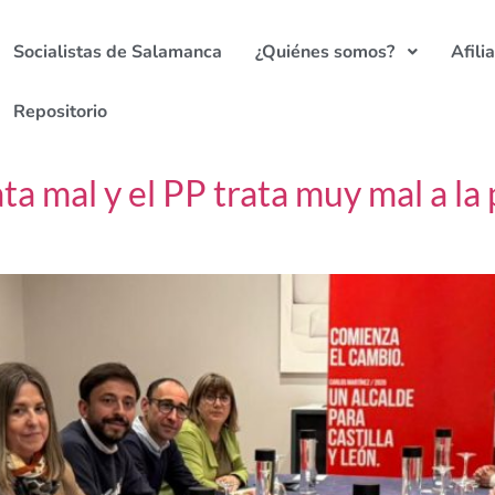
Socialistas de Salamanca
¿Quiénes somos?
Afili
Repositorio
ata mal y el PP trata muy mal a l