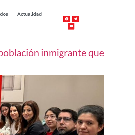
ados
Actualidad
a población inmigrante que