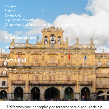
Congreso
Senado
Cortes CyL
Diputación Provincial
Grupo Municipal Socialista en el Ayto de Salamanca
Funcionamiento
Afiliate
Actualidad
Noticias
Contacto
Utilizamos cookies propias y de terceros para el análisis de tus