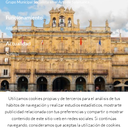
Grupo Municipal Socialista en el Ayto de Salamanca
Funcionamiento
Afiliate
Actualidad
Noticias
Contacto
Utilizamos cookies propias y de terceros para el análisis de tus
hábitos de navegación y realizar estudios estadísticos, mostrarte
Teléfono: 923 26 62 25
publicidad relacionada con tus preferencias y compartir o mostrar
contenido de este sitio web en redes sociales. Si continúas
Email: psoe@psoesalamanca.org
navegando, consideramos que aceptas la utilización de cookies.