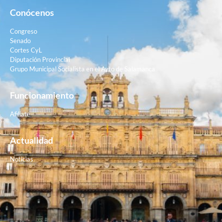
Conócenos
Congreso
Senado
Cortes CyL
Diputación Provincial
Grupo Municipal Socialista en el Ayto de Salamanca
Funcionamiento
Afiliate
Actualidad
Noticias