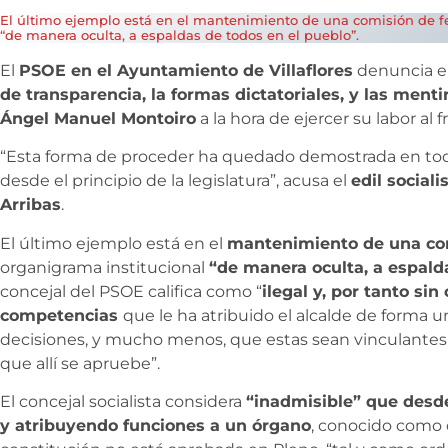
El último ejemplo está en el mantenimiento de una comisión de fe
“de manera oculta, a espaldas de todos en el pueblo”.
El
PSOE en el Ayuntamiento de Villaflores
denuncia e
de transparencia, la formas dictatoriales, y las menti
Ángel Manuel Montoiro
a la hora de ejercer su labor al f
“Esta forma de proceder ha quedado demostrada en tod
desde el principio de la legislatura”, acusa el
edil sociali
Arribas
.
El último ejemplo está en el
mantenimiento de una com
organigrama institucional
“de manera oculta, a espald
concejal del PSOE califica como “
ilegal y, por tanto si
competencias
que le ha atribuido el alcalde de forma u
decisiones, y mucho menos, que estas sean vinculantes 
que allí se apruebe”.
El concejal socialista considera
“inadmisible” que desde
y atribuyendo funciones a un órgano
, conocido como 