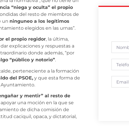
ena la normativa”, que no tiene un
ncia “niega y oculta” el propio
scondidas del resto de miembros de
e un
ninguneo a los legítimos
tamiento elegidos en las urnas”.
 el propio regidor
, la última,
dar explicaciones y respuestas a
traordinario donde además, “por
lgo “público y notorio”
.
calde, perteneciente a la formación
aldo del PSOE,
y que esta forma de
l Ayuntamiento.
ngañar y mentir” al resto de
a apoyar una moción en la que se
namiento de dicha comisión de
itud caciquil, opaca, y dictatorial,