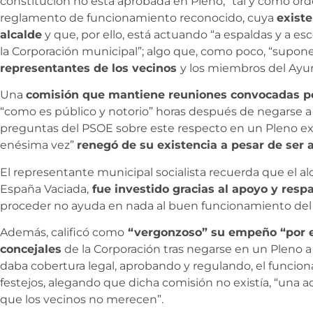
constitución no está aprobada en Pleno, “tal y como ord
reglamento de funcionamiento reconocido, cuya
existe
alcalde
y que, por ello, está actuando “a espaldas y a e
la Corporación municipal”; algo que, como poco, “supon
representantes de los vecinos
y los miembros del Ayun
Una
comisión que mantiene reuniones convocadas por
“como es público y notorio” horas después de negarse a 
preguntas del PSOE sobre este respecto en un Pleno ex
enésima vez”
renegó de su existencia a pesar de ser a
El representante municipal socialista recuerda que el al
España Vaciada,
fue investido gracias al apoyo y resp
proceder no ayuda en nada al buen funcionamiento de
Además, calificó como
“vergonzoso” su empeño “por e
concejales
de la Corporación tras negarse en un Pleno 
daba cobertura legal, aprobando y regulando, el funcio
festejos, alegando que dicha comisión no existía, “una act
que los vecinos no merecen”.