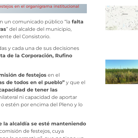
stejos en el organigrama institucional
n un comunicado público “la
falta
ras
” del alcalde del municipio,
rente del Consistorio.
as y cada una de sus decisiones
sta de la Corporación, Rufino
isión de festejos
en el
as de todos en el pueblo”
y que el
n capacidad de tener las
nilateral ni capacidad de aportar
o estén por encima del Pleno y lo
 la alcaldía se esté manteniendo
comisión de festejos, cuya