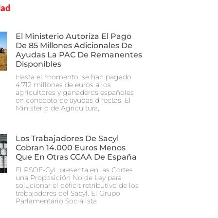
dad
El Ministerio Autoriza El Pago
De 85 Millones Adicionales De
Ayudas La PAC De Remanentes
Disponibles
Hasta el momento, se han pagado
4.712 millones de euros a los
agricultores y ganaderos españoles
en concepto de ayudas directas. El
Ministerio de Agricultura,
Los Trabajadores De Sacyl
Cobran 14.000 Euros Menos
Que En Otras CCAA De España
El PSOE-CyL presenta en las Cortes
una Proposición No de Ley para
solucionar el déficit retributivo de los
trabajadores del Sacyl. El Grupo
Parlamentario Socialista