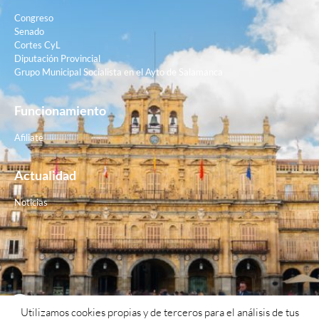
Congreso
Senado
Cortes CyL
Diputación Provincial
Grupo Municipal Socialista en el Ayto de Salamanca
Funcionamiento
Afiliate
Actualidad
Noticias
Contacto
Utilizamos cookies propias y de terceros para el análisis de tus