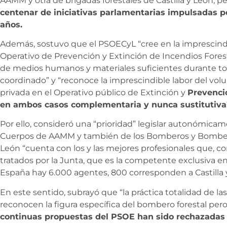
AAMM y otra de brigadas forestales de Castilla y León, p
centenar de iniciativas parlamentarias impulsadas p
años.
Además, sostuvo que el PSOECyL “cree en la imprescind
Operativo de Prevención y Extinción de Incendios For
de medios humanos y materiales suficientes durante t
coordinado” y “reconoce la imprescindible labor del volunt
privada en el Operativo público de Extinción y
Prevenció
en ambos casos complementaria y nunca sustitutiva
Por ello, consideró una “prioridad” legislar autonómicam
Cuerpos de AAMM y también de los Bomberos y Bomberas
León “cuenta con los y las mejores profesionales que, co
tratados por la Junta, que es la competente exclusiva en 
España hay 6.000 agentes, 800 corresponden a Castilla 
En este sentido, subrayó que “la práctica totalidad de
reconocen la figura específica del bombero forestal pero 
continuas propuestas del PSOE han sido rechazadas u