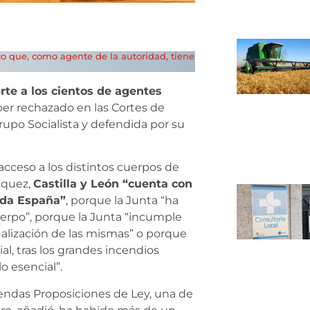
 que, como agente de la autoridad, tiene
te a los cientos de agentes
ber rechazado en las Cortes de
rupo Socialista y defendida por su
 acceso a los distintos cuerpos de
zquez,
Castilla y León “cuenta con
oda España”
, porque la Junta “ha
erpo”, porque la Junta “incumple
alización de las mismas” o porque
l, tras los grandes incendios
lo esencial”.
endas Proposiciones de Ley, una de