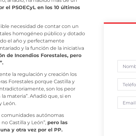
ero, añadió, ha habido más de un
or el PSOECyL en los 10 últimos
ible necesidad de contar con un
estales homogéneo público y dotado
odo el año y perfectamente
ariado y la función de la iniciativa
n de Incendios Forestales, pero
”.
ente la regulación y creación los
 Forestales porque Castilla y
ntradictoriamente, son los peor
la materia”. Añadió que, si en
y León.
 las comunidades autónomas
no Castilla y León”,
pero las
na y otra vez por el PP.