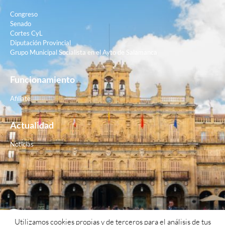
Congreso
Senado
Cortes CyL
Diputación Provincial
Grupo Municipal Socialista en el Ayto de Salamanca
Funcionamiento
Afiliate
Actualidad
Noticias
Contacto
Utilizamos cookies propias y de terceros para el análisis de tus