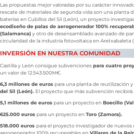
Las propuestas mejor valoradas por su carácter innovador
rescate de materiales de segunda vida son una planta de 
baterías en Cubillos del Sil (León), un proyecto investig
ecodiseño de palas de aerogenerador 100% recuperabl
(Salamanca)
y otro de desensamblado avanzado de panel
circularidad de la industria fotovoltaica en Aretxabaleta 
INVERSIÓN EN NUESTRA COMUNIDAD
Castilla y León consigue subvenciones
para cuatro pro
un valor de 12.543.500M€.
6,3 millones de euros
para una planta de reutilización y 
del Sil (León).
El proyecto que más subvención recibirá.
5,1 millones de euros
para un proyecto en
Boecillo (Val
625.000 euros
para un proyecto en
Toro (Zamora).
518.000 euros
para el proyecto investigador de nuevos
aerogenerador 100% recuperables en
Villares de la Re