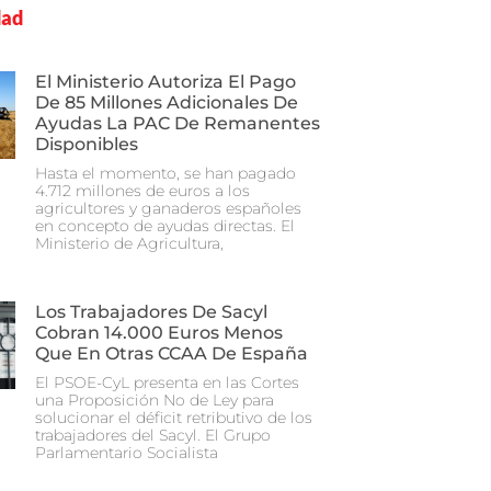
dad
El Ministerio Autoriza El Pago
De 85 Millones Adicionales De
Ayudas La PAC De Remanentes
Disponibles
Hasta el momento, se han pagado
4.712 millones de euros a los
agricultores y ganaderos españoles
en concepto de ayudas directas. El
Ministerio de Agricultura,
Los Trabajadores De Sacyl
Cobran 14.000 Euros Menos
Que En Otras CCAA De España
El PSOE-CyL presenta en las Cortes
una Proposición No de Ley para
solucionar el déficit retributivo de los
trabajadores del Sacyl. El Grupo
Parlamentario Socialista