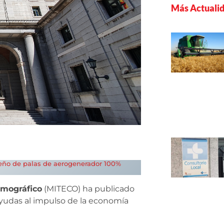
Más Actuali
seño de palas de aerogenerador 100%
emográfico
(MITECO) ha publicado
ayudas al impulso de la economía