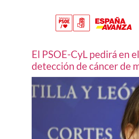
El PSOE-CyL pedirá en el
detección de cáncer de