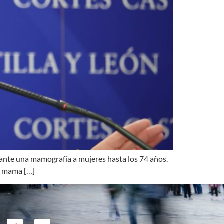
iante una mamografía a mujeres hasta los 74 años.
de mama […]