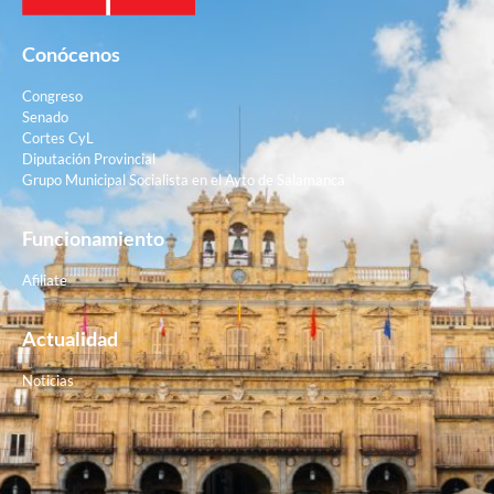
Conócenos
Congreso
Senado
Cortes CyL
Diputación Provincial
Grupo Municipal Socialista en el Ayto de Salamanca
Funcionamiento
Afiliate
Actualidad
Noticias