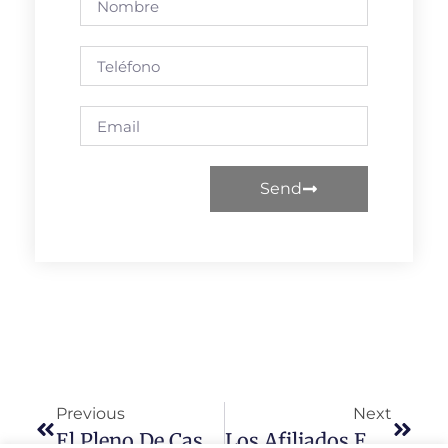
Send
Previous
Next
El Pleno De Castellanos De Moriscos Dice ‘NO’ A La Cuestión De Confianza Promovida Por La Alcaldesa
Los Afiliados Extranjeros Rozan Los 3 Millones Tras Aumentar Más De Un 8% En El Último Año