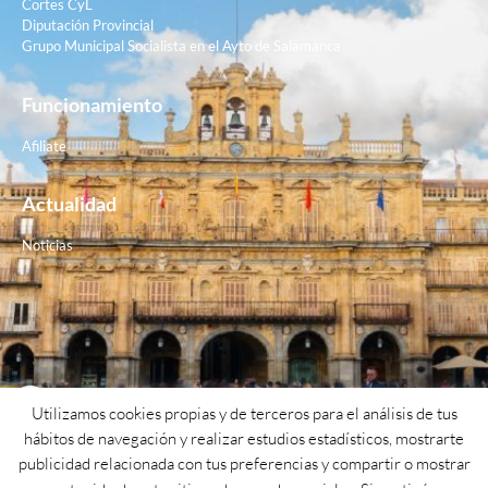
Cortes CyL
Diputación Provincial
Grupo Municipal Socialista en el Ayto de Salamanca
Funcionamiento
Afiliate
Actualidad
Noticias
Contacto
Utilizamos cookies propias y de terceros para el análisis de tus
hábitos de navegación y realizar estudios estadísticos, mostrarte
Teléfono: 923 26 62 25
publicidad relacionada con tus preferencias y compartir o mostrar