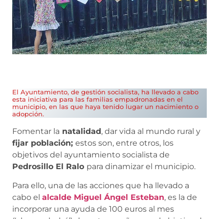
El Ayuntamiento, de gestión socialista, ha llevado a cabo
esta iniciativa para las familias empadronadas en el
municipio, en las que haya tenido lugar un nacimiento o
adopción.
Fomentar la
natalidad
, dar vida al mundo rural y
fijar población;
estos son, entre otros, los
objetivos del ayuntamiento socialista de
Pedrosillo El Ralo
para dinamizar el municipio.
Para ello, una de las acciones que ha llevado a
cabo el
alcalde Miguel Ángel Esteban
, es la de
incorporar una ayuda de 100 euros al mes