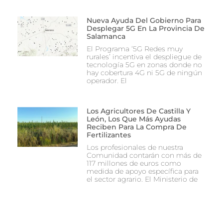
Nueva Ayuda Del Gobierno Para
Desplegar 5G En La Provincia De
Salamanca
El Programa ‘5G Redes muy
rurales’ incentiva el despliegue de
tecnología 5G en zonas donde no
hay cobertura 4G ni 5G de ningún
operador. El
Los Agricultores De Castilla Y
León, Los Que Más Ayudas
Reciben Para La Compra De
Fertilizantes
Los profesionales de nuestra
Comunidad contarán con más de
117 millones de euros como
medida de apoyo específica para
el sector agrario. El Ministerio de