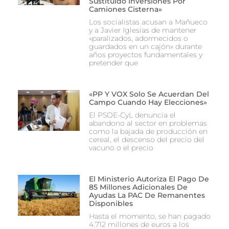
Sustituido Inversiones Por
Camiones Cisterna»
Los socialistas acusan a Mañueco
y a Javier Iglesias de mantener
«paralizados, adormecidos o
guardados en un cajón» durante
años proyectos fundamentales y
pretender que
«PP Y VOX Solo Se Acuerdan Del
Campo Cuando Hay Elecciones»
El PSOE-CyL denuncia el
abandono al sector en problemas
como la bajada de producción en
cereal, el descenso del precio del
vacuno o el precio
El Ministerio Autoriza El Pago De
85 Millones Adicionales De
Ayudas La PAC De Remanentes
Disponibles
Hasta el momento, se han pagado
4.712 millones de euros a los