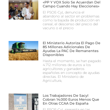
«PP Y VOX Solo Se Acuerdan Del
Campo Cuando Hay Elecciones»
El PSOE-CyL denuncia el
abandono al sector en problemas
como la bajada de producción en
cereal, el descenso del precio del
vacuno o el precio
El Ministerio Autoriza El Pago De
85 Millones Adicionales De
Ayudas La PAC De Remanentes
Disponibles
Hasta el momento, se han pagado
4.712 millones de euros a los
agricultores y ganaderos
españoles en concepto de ayudas
directas. El Ministerio de
Agricultura,
Los Trabajadores De Sacyl
Cobran 14.000 Euros Menos Que
En Otras CCAA De España
El PSOE-CyL presenta en las