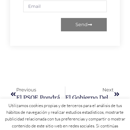
Send
Previous
Next
El PSOE Pondrá En Marcha Un Plan De Choque Para Acabar Con Las “indignantes” Listas De Espera Sanitarias En Salamanca
El Gobierno Del PSOE Es El Único Que Garantiza Los Servicios Públicos En Todos Los Rincones De La Provincia De Salamanca Y De Castilla Y León.
Utilizamos cookies propias y de terceros para el análisis de tus
hábitos de navegación y realizar estudios estadísticos, mostrarte
publicidad relacionada con tus preferencias y compartir o mostrar
contenido de este sitio web en redes sociales. Si continúas