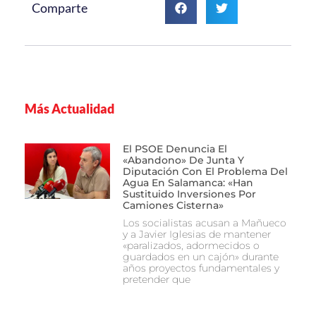
Comparte
Más Actualidad
El PSOE Denuncia El
«abandono» De Junta Y
Diputación Con El Problema Del
Agua En Salamanca: «Han
Sustituido Inversiones Por
Camiones Cisterna»
Los socialistas acusan a Mañueco
y a Javier Iglesias de mantener
«paralizados, adormecidos o
guardados en un cajón» durante
años proyectos fundamentales y
pretender que