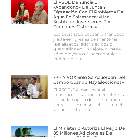
El PSOE Denuncia El
«abandono» De Junta Y
Diputación Con El Problema Del
Agua En Salamanca: «Han
Sustituido Inversiones Por
Camiones Cisterna»
Los socialistas acusan a Mañueco
y a Javier Iglesias de mantener
«paralizados, adormecidos o
guardados en un cajón» durante
años proyectos fundamentales y
pretender que
«PP Y VOX Solo Se Acuerdan Del
Campo Cuando Hay Elecciones»
El PSOE-CyL denuncia el
abandono al sector en problemas
como la bajada de producción en
cereal, el descenso del precio del
vacuno o el precio
El Ministerio Autoriza El Pago De
85 Millones Adicionales De