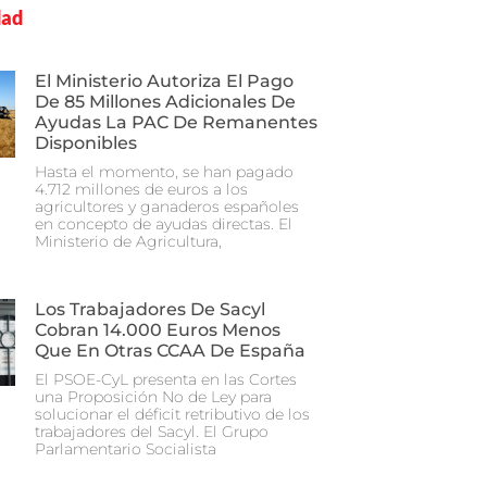
dad
El Ministerio Autoriza El Pago
De 85 Millones Adicionales De
Ayudas La PAC De Remanentes
Disponibles
Hasta el momento, se han pagado
4.712 millones de euros a los
agricultores y ganaderos españoles
en concepto de ayudas directas. El
Ministerio de Agricultura,
Los Trabajadores De Sacyl
Cobran 14.000 Euros Menos
Que En Otras CCAA De España
El PSOE-CyL presenta en las Cortes
una Proposición No de Ley para
solucionar el déficit retributivo de los
trabajadores del Sacyl. El Grupo
Parlamentario Socialista