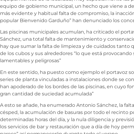
equipo de gobierno municipal, un hecho que viene a de
más evidente y habitual falta de compromiso, la inacción
popular Bienvenido Garduño” han denunciado los conceja
Las piscinas municipales acumulan, ha criticado el porta
Sánchez, una total falta de mantenimiento y conservació
hay que sumar la falta de limpieza y de cuidados tanto 
de los cubos y sus alrededores “lo que está provocando 
lamentables y peligrosas”
En este sentido, ha puesto como ejemplo el portavoz socia
series de planta vinculadas a instalaciones donde se co
han apoderado de los bordes de las piscinas, en cuyo f
gran cantidad de suciedad acumulada”
A esto se añade, ha enumerado Antonio Sánchez, la falta
césped, la acumulación de basuras por todo el recinto por
determinadas horas del día, y la nula diligencia y previsi
los servicios de bar y restauración que a día de hoy pe
parece” así permanecerán durante todo el verano.