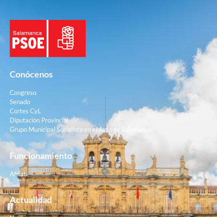
Conócenos
Congreso
Senado
Cortes CyL
Diputación Provincial
Grupo Municipal Socialista en el Ayto de Salamanca
Funcionamiento
Afiliate
Actualidad