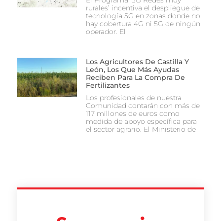
El Programa ‘5G Redes muy
rurales’ incentiva el despliegue de
tecnología 5G en zonas donde no
hay cobertura 4G ni 5G de ningún
operador. El
Los Agricultores De Castilla Y
León, Los Que Más Ayudas
Reciben Para La Compra De
Fertilizantes
Los profesionales de nuestra
Comunidad contarán con más de
117 millones de euros como
medida de apoyo específica para
el sector agrario. El Ministerio de