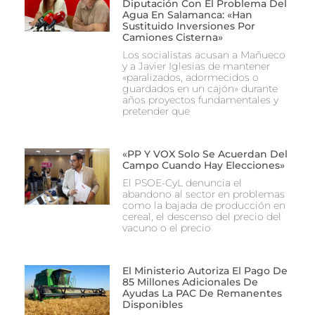
Diputación Con El Problema Del
Agua En Salamanca: «Han
Sustituido Inversiones Por
Camiones Cisterna»
Los socialistas acusan a Mañueco
y a Javier Iglesias de mantener
«paralizados, adormecidos o
guardados en un cajón» durante
años proyectos fundamentales y
pretender que
«PP Y VOX Solo Se Acuerdan Del
Campo Cuando Hay Elecciones»
El PSOE-CyL denuncia el
abandono al sector en problemas
como la bajada de producción en
cereal, el descenso del precio del
vacuno o el precio
El Ministerio Autoriza El Pago De
85 Millones Adicionales De
Ayudas La PAC De Remanentes
Disponibles