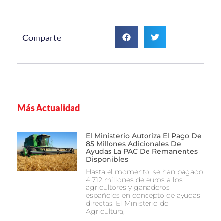
Comparte
Más Actualidad
El Ministerio Autoriza El Pago De
85 Millones Adicionales De
Ayudas La PAC De Remanentes
Disponibles
Hasta el momento, se han pagado
4.712 millones de euros a los
agricultores y ganaderos
españoles en concepto de ayudas
directas. El Ministerio de
Agricultura,