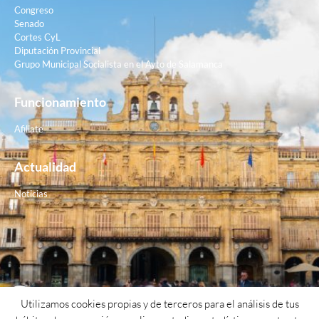
Congreso
Senado
Cortes CyL
Diputación Provincial
Grupo Municipal Socialista en el Ayto de Salamanca
Funcionamiento
Afiliate
Actualidad
Noticias
Contacto
Utilizamos cookies propias y de terceros para el análisis de tus