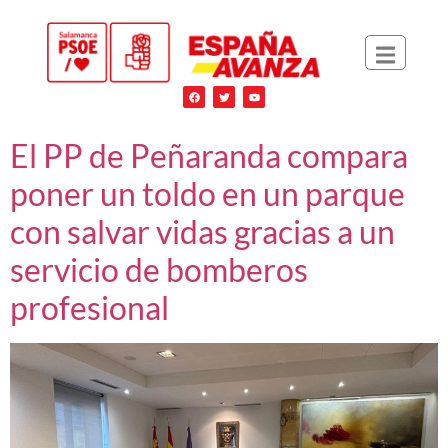
El PP de Peñaranda compara
poner un toldo en un parque
con salvar vidas gracias a un
servicio de bomberos
profesional