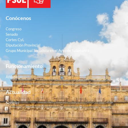
Conócenos
Congreso
Senado
Cortes CyL
Diputación Provincial
Grupo Municipal Socialista en el Ayto de Salamanca
Funcionamiento
Afiliate
Actualidad
Noticias