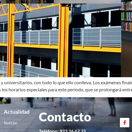
 universitarios, con todo lo que ello conlleva. Los exámenes finale
s horarios especiales para este periodo, que se prolongará entre el
Actualidad
Contacto
Noticias
Teléfono: 923 26 62 25