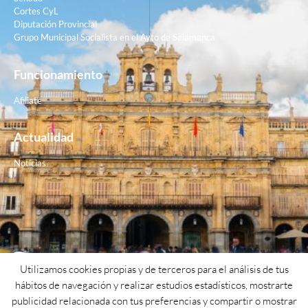
Cortes CyL
Diputación Provincial
Grupo Municipal Socialista en el Ayto de Salamanca
Funcionamiento
Afiliate
Actualidad
Noticias
Contacto
Utilizamos cookies propias y de terceros para el análisis de tus
hábitos de navegación y realizar estudios estadísticos, mostrarte
Teléfono: 923 26 62 25
publicidad relacionada con tus preferencias y compartir o mostrar