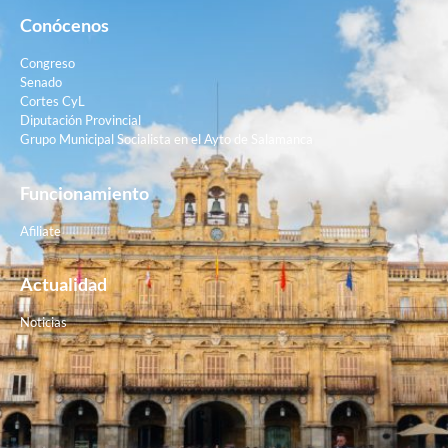
Conócenos
Congreso
Senado
Cortes CyL
Diputación Provincial
Grupo Municipal Socialista en el Ayto de Salamanca
Funcionamiento
Afiliate
Actualidad
Noticias