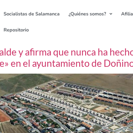
Socialistas de Salamanca
¿Quiénes somos?
Afili
Repositorio
alde y afirma que nunca ha hech
ie» en el ayuntamiento de Doñin