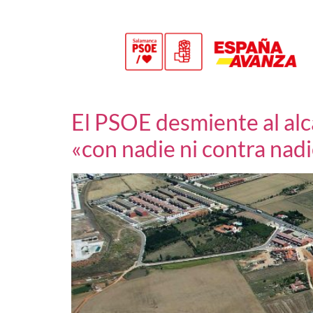
El PSOE desmiente al alc
«con nadie ni contra nad