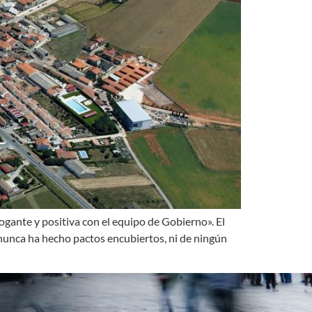
logante y positiva con el equipo de Gobierno». El
unca ha hecho pactos encubiertos, ni de ningún