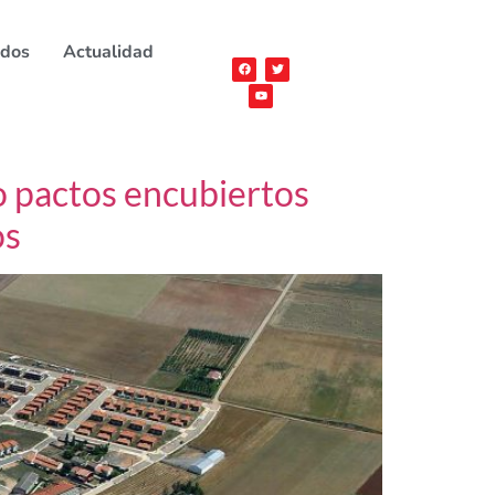
ados
Actualidad
o pactos encubiertos
os