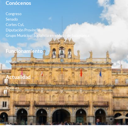
Conócenos
Congreso
Senado
Cortes CyL
Diputación Provincial
Grupo Municipal Socialista en el Ayto de Salamanca
Funcionamiento
Afiliate
Actualidad
Noticias