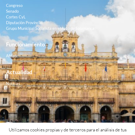
Congreso
Senado
Cortes CyL
Diputación Provincial
Grupo Municipal Socialista en el Ayto de Salamanca
Funcionamiento
Afiliate
Actualidad
Noticias
Contacto
Utilizamos cookies propias y de terceros para el análisis de tus