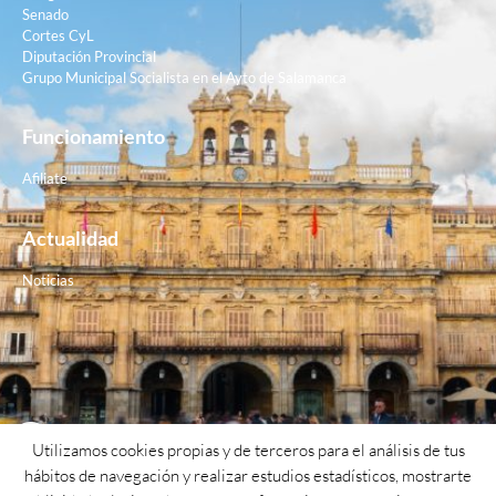
Senado
Cortes CyL
Diputación Provincial
Grupo Municipal Socialista en el Ayto de Salamanca
Funcionamiento
Afiliate
Actualidad
Noticias
Contacto
Utilizamos cookies propias y de terceros para el análisis de tus
hábitos de navegación y realizar estudios estadísticos, mostrarte
Teléfono: 923 26 62 25