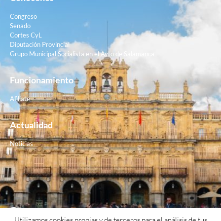
Congreso
Senado
Cortes CyL
Diputación Provincial
Grupo Municipal Socialista en el Ayto de Salamanca
Funcionamiento
Afiliate
Actualidad
Noticias
Contacto
Utilizamos cookies propias y de terceros para el análisis de tus